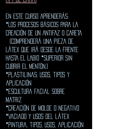
en ESTE CURSO APRENDERÁS:
*LOS PROCESOS BÁSICOS PARA LA
CREACIÓN DE UN ANTIFAZ O CARETA
(COMPRENDERÁ UNA PIEZA DE
LÁTEX QUE IRÁ DESDE LA FRENTE
HASTA EL LABIO *SUPERIOR SIN
CUBRIR EL MENTÓN.)
*Plastilinas: usos, tipos y
aplicación
*Escultura facial sobre
matriz
*creación de molde o negativo
*Vaciado y usos del látex
*Pintura, tipos, usos, aplicación