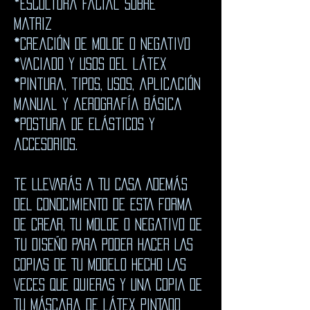
*Escultura facial sobre
matriz
*creación de molde o negativo
*Vaciado y usos del látex
*Pintura, tipos, usos, aplicación
manual y aerografía básica
*Postura de elásticos y
accesorios.
tE LLEVARÁS A TU CASA ADEMÁS
DEL CONOCIMIENTO DE ESTA FORMA
DE CREAR, TU molde o negativo de
tu diseño PARA PODER HACER LAS
COPIAS DE TU modelo HECHO LAS
VECES QUE QUIERAS Y UNA COPIA DE
TU máscara DE LÁTEX PINTADO