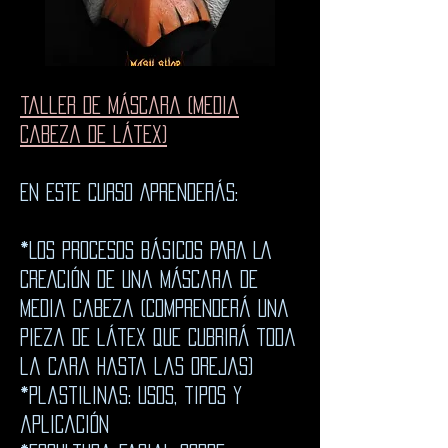
taller de máscara (Media
cabeza de látex)
en ESTE CURSO APRENDERÁS:
*LOS PROCESOS BÁSICOS PARA LA
CREACIÓN DE UNa máscara de
media cabeza (COMPRENDERÁ una
pieza de látex que cubrirá toda
la cara hasta las orejas)
*Plastilinas: usos, tipos y
aplicación