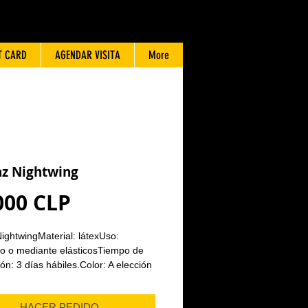
T CARD
AGENDAR VISITA
More
az Nightwing
Precio
000 CLP
NightwingMaterial: látexUso:
co o mediante elásticosTiempo de
ón: 3 días hábiles.Color: A elección
HACER PEDIDO