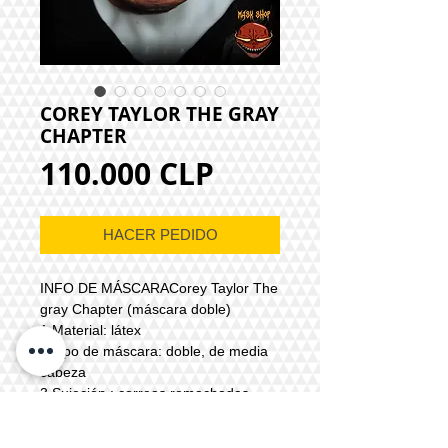
COREY TAYLOR THE GRAY
CHAPTER
Precio
110.000 CLP
HACER PEDIDO
INFO DE MÁSCARACorey Taylor The
gray Chapter (máscara doble)
1.Material: látex
2.Tipo de máscara: doble, de media
cabeza
3.Sujeción : correas remachadas
sintéticas
4.Accesorio: hilos encerados