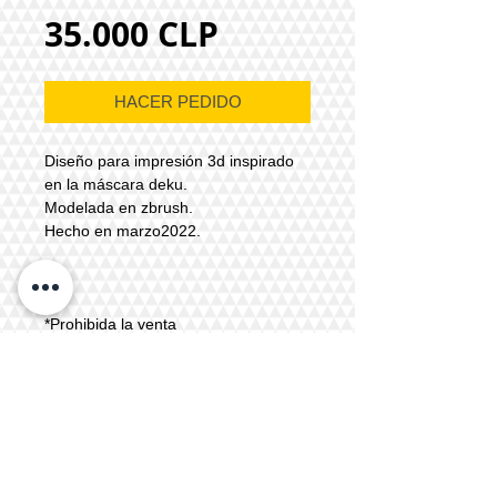
Precio
35.000 CLP
HACER PEDIDO
Diseño para impresión 3d inspirado
en la máscara deku.
Modelada en zbrush.
Hecho en marzo2022.
*Prohibida la venta
o comercialización.
Archivo para impresión
Archivo tipo : .OBJ
Probado e impreso en : Ender 3 PLA