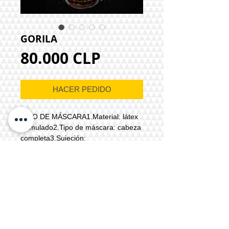
GORILA
Precio
80.000 CLP
HACER PEDIDO
INFO DE MÁSCARA1.Material: látex
formulado2.Tipo de máscara: cabeza
completa3.Sujeción:
completo4.Accesorio :acolchado
interior5.Color: referencial o a
elección6.Tiempo de producción: 4 a
5 días hábiles