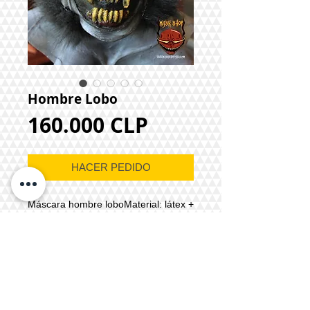
Hombre Lobo
Precio
160.000 CLP
HACER PEDIDO
Máscara hombre loboMaterial: látex +
pelo sintéticoUso: Cabeza
completaAjuste: Cabeza
completaColor: A elecciónTiempo de
producción: 4 a 7 días hábilesPrecio
sin pelo: $120.000