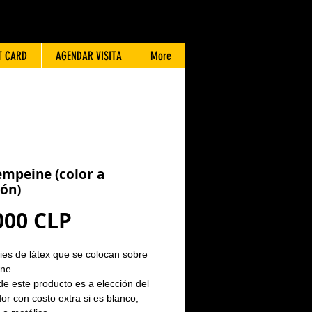
T CARD
AGENDAR VISITA
More
empeine (color a
ión)
Precio
000 CLP
ies de látex que se colocan sobre
ne.
 de este producto es a elección del
r con costo extra si es blanco,