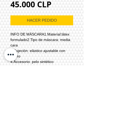
Precio
45.000 CLP
HACER PEDIDO
INFO DE MÁSCARA1.Material:látex
formulado2.Tipo de máscara: media
cara
3.Sujeción: elástico ajustable con
velcro
4.Accesorio: pelo sintético
5.Color: referencial o a
elección6.Tiempo de producción: 3 a
4 días hábiles
Precio sin pelo facial: $30.000
Todos los modelos en catálogo, fotos de
máscaras y props son trabajos realizados