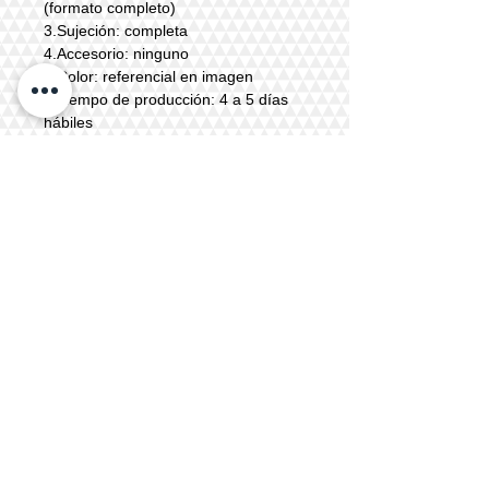
(formato completo)
3.Sujeción: completa
4.Accesorio: ninguno
5.Color: referencial en imagen
6.Tiempo de producción: 4 a 5 días
hábiles
7. Costo de máscara sin cuello, sólo
cabeza completa; $65.000 + IVA clp.
Modelo de pruebas disponible en
taller, coordinar visita previamente en
pestaña superior.
COORDINAR PEDIDO POR
maskshop.chile@gmail.com o por
redes sociales @maskshopchile
Más imágenes y usos en instagram
@maskshopchile
Todos los modelos en catálogo, fotos de
máscaras y props son trabajos realizados