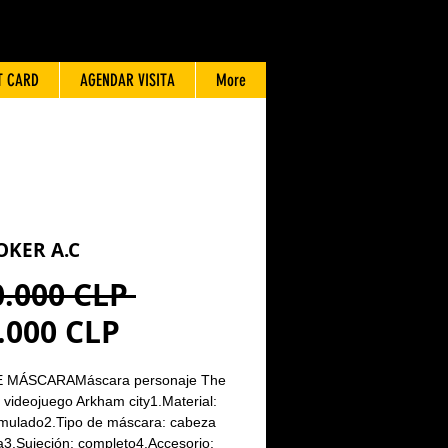
T CARD
AGENDAR VISITA
More
OKER A.C
Precio
0.000 CLP 
Precio
.000 CLP
de
E MÁSCARAMáscara personaje The
oferta
l videojuego Arkham city1.Material:
rmulado2.Tipo de máscara: cabeza
3.Sujeción: completo4.Accesorio: