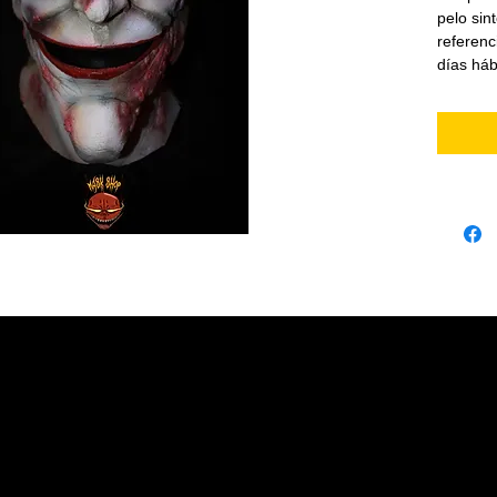
pelo sin
referenc
días háb