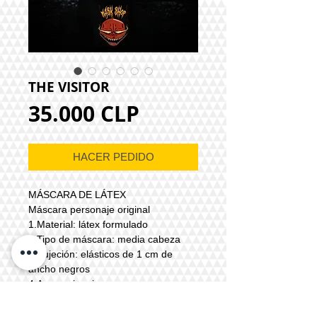
THE VISITOR
Precio
35.000 CLP
HACER PEDIDO
MÁSCARA DE LÁTEX
Máscara personaje original
1.Material: látex formulado
2.Tipo de máscara: media cabeza
3.Sujeción: elásticos de 1 cm de
ancho negros
4.Accesorio: ninguno
5.Color: referencial o a elección por
medio de pedido